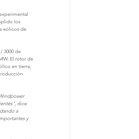
experimental 
plido los 
s eólicos de 
/ 3000 de 
W. El rotor de 
ico en tierra, 
producción 
 Windpower 
ientes",
 dice 
udando a 
mportantes y 