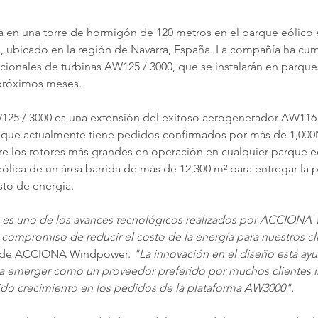
a en una torre de hormigón de 120 metros en el parque eólico 
ubicado en la región de Navarra, España. La compañía ha cum
onales de turbinas AW125 / 3000, que se instalarán en parque
próximos meses.
125 / 3000 es una extensión del exitoso aerogenerador AW116 
e actualmente tiene pedidos confirmados por más de 1,000M
e los rotores más grandes en operación en cualquier parque eól
ólica de un área barrida de más de 12,300 m² para entregar la 
to de energía.
os es uno de los avances tecnológicos realizados por ACCIONA
compromiso de reducir el costo de la energía para nuestros cl
 de ACCIONA Windpower. 
"La innovación en el diseño está ay
merger como un proveedor preferido por muchos clientes i
ido crecimiento en los pedidos de la plataforma AW3000".